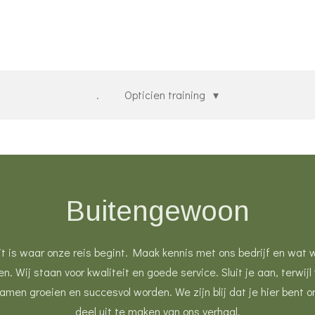
.
Opticien training
Buitengewoon
it is waar onze reis begint. Maak kennis met ons bedrijf en wat 
en. Wij staan voor kwaliteit en goede service. Sluit je aan, terwijl
amen groeien en succesvol worden. We zijn blij dat je hier bent 
deel uit te maken van ons verhaal.