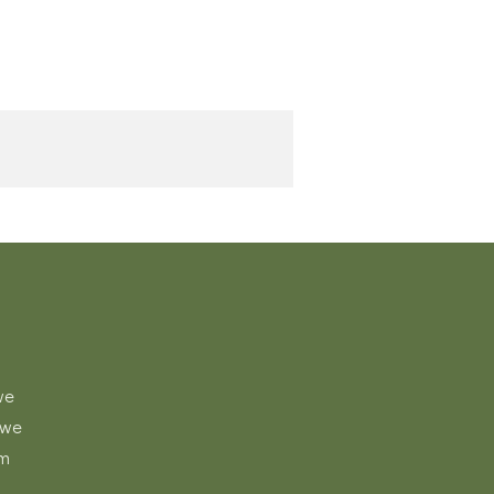
we
 we
om