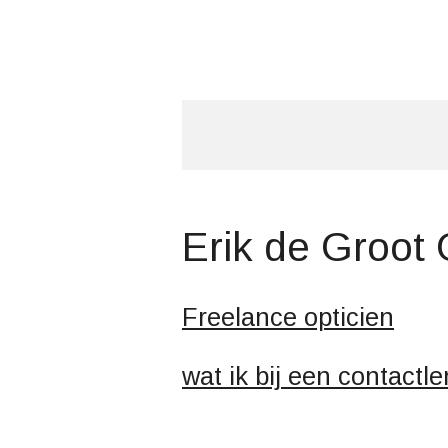
Ga
direct
naar
de
hoofdinhoud
Erik de Groot 
Freelance opticien
wat ik bij een contactl